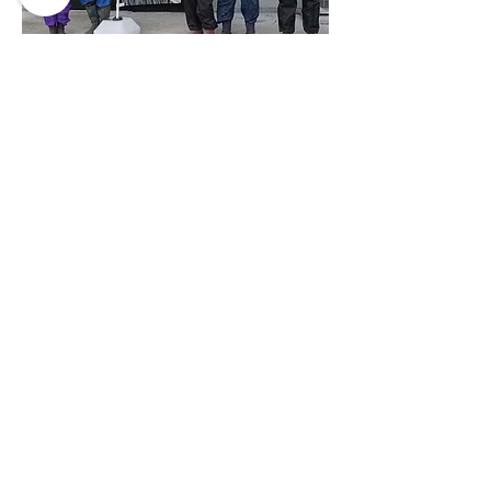
屋号
株式会社栗原ねぎ
代表者
栗原 光博
所在地
〒859-1325
長崎県雲仙市国見町多比良戊