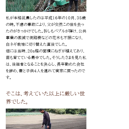
私が本格就農したのは平成16年の10月、35歳
の時。不慮の事故により、父が突然この世を去っ
たのがきっかけでした。折しもバブルが弾け、公共
事業の激減で街路樹などの花木も不振になり、
白ネギ栽培に切り替えた直後でした。
畑には当時、20a程の面積にねぎが植えてあり、
苗も育てている最中でした。そうしたさまを見た私
は、後継者となることを決心し、長年勤めた会社
を辞め、妻と子供4人を連れて実家に戻ったので
す。
そこは、考えていた以上に厳しい世
界でした。