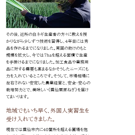
その後、近所の白ネギ生産者の方々に教えを授
かりながら少しずつ技術を習得し、4年目には秀
品を作れるまでになりました。周囲の助けのもと
規模を拡大し、今では7haを超える面積で生産
を手掛けるまでになりました。加工食品や業務用
品に対する需要も高まるなかそうしたニーズにも
力を入れているところです。そうして、市場相場に
左右されない安定した農業経営と、安全･安心の
栽培努力とで、美味しい《雲仙栗原ねぎ》を届け
てまいります。
地域でもいち早く、外国人実習生を
受け入れてきました。
現在では雲仙市内に40箇所を超える圃場を抱