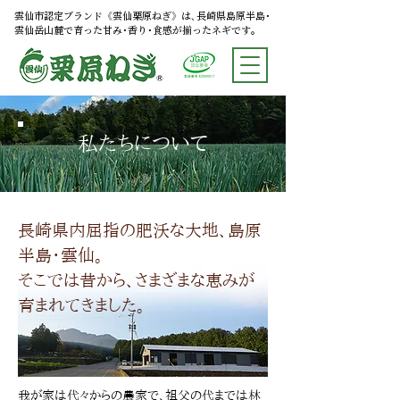
雲仙市認定ブランド《雲仙栗原ねぎ》は､長崎県島原半島･
雲仙岳山麓で育った甘み･香り･食感が揃ったネギです｡
私たちについて
長崎県内屈指の肥沃な大地、島原
半島・雲仙。
​そこでは昔から、さまざまな恵みが
育まれてきました。
我が家は代々からの農家で、祖父の代までは林