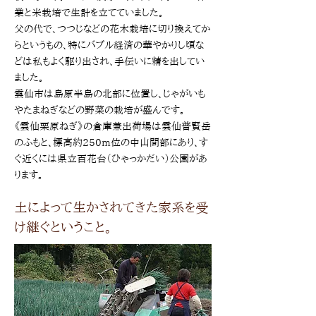
業と米栽培で生計を立てていました。
父の代で、つつじなどの花木栽培に切り換えてか
らというもの、特にバブル経済の華やかりし頃な
どは私もよく駆り出され、手伝いに精を出してい
ました。
雲仙市は島原半島の北部に位置し、じゃがいも
やたまねぎなどの野菜の栽培が盛んです。
《雲仙栗原ねぎ》の倉庫兼出荷場は雲仙普賢岳
のふもと、標高約250m位の中山間部にあり、す
ぐ近くには県立百花台（ひゃっかだい）公園があ
ります。
土によって生かされてきた家系を受
け継ぐということ。