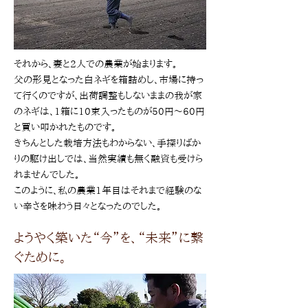
それから、妻と2人での農業が始まります。
父の形見となった白ネギを箱詰めし、市場に持っ
て行くのですが、出荷調整もしないままの我が家
のネギは、1箱に10束入ったものが50円～60円
と買い叩かれたものです。
きちんとした栽培方法もわからない、手探りばか
りの駆け出しでは、当然実績も無く融資も受けら
れませんでした。
このように、私の農業1年目はそれまで経験のな
い辛さを味わう日々となったのでした。
ようやく築いた“今”を、“未来”に繋
ぐために。